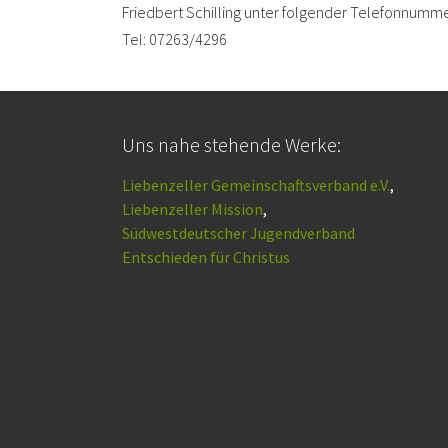
Friedbert Schilling unter folgender Telefonnumme
Tel: 07263/4296
Uns nahe stehende Werke:
Liebenzeller Gemeinschaftsverband e.V.
,
Liebenzeller Mission
,
Südwestdeutscher Jugendverband
Entschieden für Christus